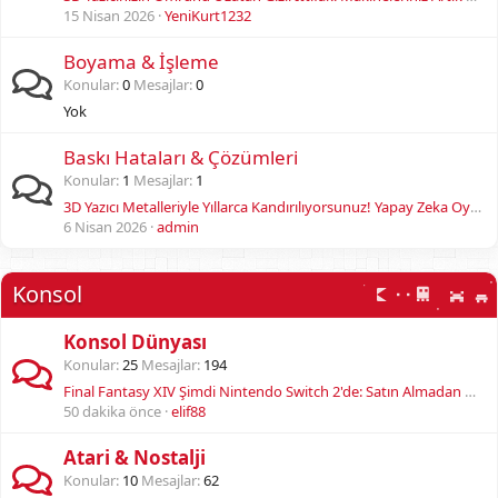
15 Nisan 2026
YeniKurt1232
Boyama & İşleme
Konular
0
Mesajlar
0
Yok
Baskı Hataları & Çözümleri
Konular
1
Mesajlar
1
3D Yazıcı Metalleriyle Yıllarca Kandırılıyorsunuz! Yapay Zeka Oyunu Değiştirdi
6 Nisan 2026
admin
Konsol
Konsol Dünyası
Konular
25
Mesajlar
194
Final Fantasy XIV Şimdi Nintendo Switch 2'de: Satın Almadan Oynamanın Yolu!
50 dakika önce
elif88
Atari & Nostalji
Konular
10
Mesajlar
62