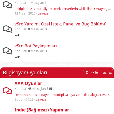
Konular
1
Mesajlar
1
Rakipleriniz Bunu Biliyor: Emek Serverlerin Gizli Silahı Ortaya Çıktı! Oyuncularınız Neden Kaçıyor?
12 Nisan 2026
geveze
vSro Yardım, Özel İstek, Panel ve Bug Bölümü
Konular
0
Mesajlar
0
Yok
vSro Bot Paylaşımları
Konular
0
Mesajlar
0
Yok
Bilgisayar Oyunları
AAA Oyunlar
Konular
45
Mesajlar
315
Demon's Souls'ın Kayıp Prototipi Ortaya Çıktı: İlk Bakışta FPS Deneyimi!
Bugün 01:22
geveze
Indie (Bağımsız) Yapımlar