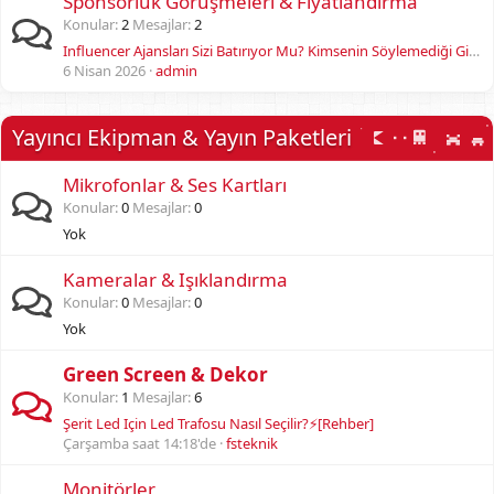
Sponsorluk Görüşmeleri & Fiyatlandırma
Konular
2
Mesajlar
2
Influencer Ajansları Sizi Batırıyor Mu? Kimsenin Söylemediği Gizli Gerçekler!
6 Nisan 2026
admin
Yayıncı Ekipman & Yayın Paketleri
Mikrofonlar & Ses Kartları
Konular
0
Mesajlar
0
Yok
Kameralar & Işıklandırma
Konular
0
Mesajlar
0
Yok
Green Screen & Dekor
Konular
1
Mesajlar
6
Şerit Led Için Led Trafosu Nasıl Seçilir?⚡[Rehber]
Çarşamba saat 14:18'de
fsteknik
Monitörler