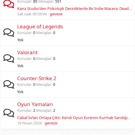
Konular
85
Mesajlar
551
Kaira Studio'den Psikolojik Derinliklerde Bir Indie Macera: DeadWeight: A Lullaby Demo Steam'de Ücretsiz Yayında
Salı saat 00:56'de
geveze
League of Legends
Konular
0
Mesajlar
0
Yok
Valorant
Konular
0
Mesajlar
0
Yok
Counter-Strike 2
Konular
0
Mesajlar
0
Yok
Oyun Yamaları
Konular
2
Mesajlar
2
Cabal Sırları Ortaya Çıktı: Kendi Oyun Evrenini Kurmak Sandığından Daha Tehlikeli!
18 Nisan 2026
geveze