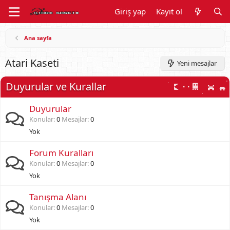
Giriş yap
Kayıt ol
Ana sayfa
Atari Kaseti
Yeni mesajlar
Duyurular ve Kurallar
Duyurular
Konular
0
Mesajlar
0
Yok
Forum Kuralları
Konular
0
Mesajlar
0
Yok
Tanışma Alanı
Konular
0
Mesajlar
0
Yok