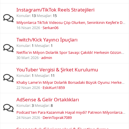
Instagram/TikTok Reels Stratejileri
Konular
13
Mesajlar
15
Milyonlarca TikTok Videosu Çöp Olurken, Seninkinin Keşfet'e Düşmesini Sağlayan 7 Psikolojik Hile!
16 Nisan 2026
Serkan06
Twitch/Kick Yayıncı İpuçları
Konular
1
Mesajlar
1
Netflix'in Milyon Dolarlık Spor Savaşı: Çakıldı! Herkesin Gözünden Kaçan Büyük Hata.
30 Mart 2026
admin
YouTuber Vergisi & Şirket Kurulumu
Konular
1
Mesajlar
11
Khaby Lame'in Milyar Dolarlık Borsadaki Büyük Oyunu: Herkes Neden Yanıldı?
22 Nisan 2026
EskiKurt1859
AdSense & Gelir Ortaklıkları
Konular
3
Mesajlar
8
Podcast'ten Para Kazanmak Hayal miydi? Patreon Milyonlarca Doları KİMLERE Saçtı, Sırrı Ne?
24 Nisan 2026
DerinToprak7089