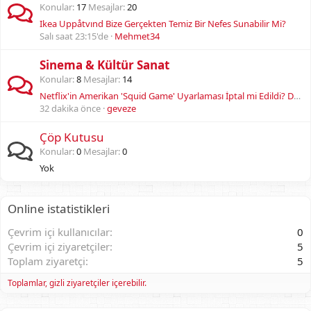
Konular
17
Mesajlar
20
Ikea Uppåtvınd Bize Gerçekten Temiz Bir Nefes Sunabilir Mi?
Salı saat 23:15'de
Mehmet34
Sinema & Kültür Sanat
Konular
8
Mesajlar
14
Netflix'in Amerikan 'Squid Game' Uyarlaması İptal mi Edildi? David Fincher Projesine Ne Oldu?
32 dakika önce
geveze
Çöp Kutusu
Konular
0
Mesajlar
0
Yok
Online istatistikleri
Çevrim içi kullanıcılar
0
Çevrim içi ziyaretçiler
5
Toplam ziyaretçi
5
Toplamlar, gizli ziyaretçiler içerebilir.