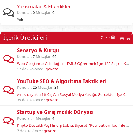
Yarışmalar & Etkinlikler
Konular
0
Mesajlar
0
Yok
İçerik Üreticileri
Senaryo & Kurgu
Konular
7
Mesajlar
69
Web Geliştirme Yolculuğu: HTML5 Öğrenmek İçin 122 Seçkin Kaynak ve Rehber
17 dakika önce
geveze
YouTube SEO & Algoritma Taktikleri
Konular
25
Mesajlar
31
Avustralya'da 16 Yaş Altı Sosyal Medya Yasağı: Gerçekten İşe Yarıyor mu?
39 dakika önce
geveze
Startup ve Girişimcilik Dünyası
Konular
4
Mesajlar
4
Kripto Destekli Yeşil Enerji Lobisi: Siyaseti 'Retribution Tour' ile Şekillendirmek
2 dakika önce
geveze