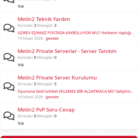
Yok
Metin2 Teknik Yardım
Konular
3
Mesajlar
3
GÖREV EŞYANIZ POSTADA KAYBOLUYOR MU? Herkesin Yaptığı O Sinsi Hatayı Keşfettim!
15 Nisan 2026
geveze
Metin2 Private Serverlar - Server Tanıtım
Konular
0
Mesajlar
0
Yok
Metin2 Private Server Kurulumu
Konular
5
Mesajlar
5
Oyununa Sesli Sohbet EKLEMEK BİR ALDATMACA MI? Geliştiricilerin Senden Gizlediği GERÇEK!
16 Nisan 2026
geveze
Metin2 PvP Soru-Cevap
Konular
0
Mesajlar
0
Yok