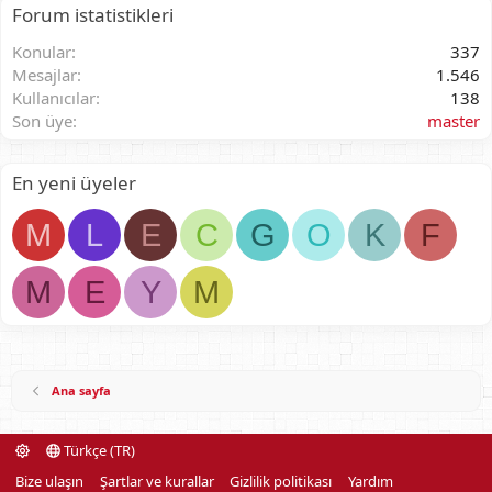
Forum istatistikleri
Konular
337
Mesajlar
1.546
Kullanıcılar
138
Son üye
master
En yeni üyeler
M
L
E
C
G
O
K
F
M
E
Y
M
Ana sayfa
Türkçe (TR)
Bize ulaşın
Şartlar ve kurallar
Gizlilik politikası
Yardım