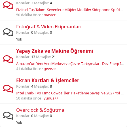
Konular
2
Mesajlar
4
Fiziksel Tuş Takımı Sevenlere Müjde: Modüler Sidephone Sp-01 Tanıtıldı!
50 dakika önce
master
Fotoğraf & Video Ekipmanları
Konular
0
Mesajlar
0
Yok
Yapay Zeka ve Makine Öğrenimi
Konular
13
Mesajlar
21
Amazon'un Yeni Veri Merkezi ve Çevre Tartışmaları: Dev Enerji İhtiyacı Karbon Hedeflerini Vuruyor mu?
41 dakika önce
geveze
Ekran Kartları & İşlemciler
Konular
4
Mesajlar
8
Intel Emıb-T Vs Tsmc Cowos: İleri Paketleme Savaşı Ve 2027 Yol Haritası
50 dakika önce
yunus77
Overclock & Soğutma
Konular
0
Mesajlar
0
Yok