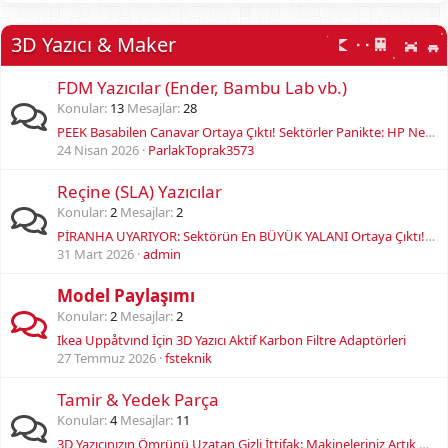
3D Yazıcı & Maker
FDM Yazıcılar (Ender, Bambu Lab vb.)
Konular
13
Mesajlar
28
PEEK Basabilen Canavar Ortaya Çıktı! Sektörler Panikte: HP Neyi Saklıyordu?
24 Nisan 2026
ParlakToprak3573
Reçine (SLA) Yazıcılar
Konular
2
Mesajlar
2
PİRANHA UYARIYOR: Sektörün En BÜYÜK YALANI Ortaya Çıktı! 3D Baskı Seramik Geleceği mi?
31 Mart 2026
admin
Model Paylaşımı
Konular
2
Mesajlar
2
Ikea Uppåtvınd İçin 3D Yazıcı Aktif Karbon Filtre Adaptörleri
27 Temmuz 2026
fsteknik
Tamir & Yedek Parça
Konular
4
Mesajlar
11
3D Yazıcınızın Ömrünü Uzatan Gizli İttifak: Makineleriniz Artık Neden Asla Durmayacak?