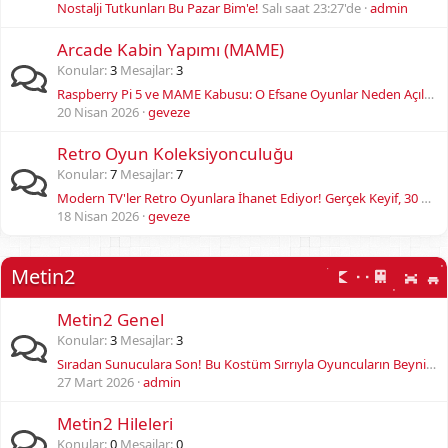
Nostalji Tutkunları Bu Pazar Bim'e!
Salı saat 23:27'de
admin
Arcade Kabin Yapımı (MAME)
Konular
3
Mesajlar
3
Raspberry Pi 5 ve MAME Kabusu: O Efsane Oyunlar Neden Açılmıyor? İşte Şok Eden Gerçek!
20 Nisan 2026
geveze
Retro Oyun Koleksiyonculuğu
Konular
7
Mesajlar
7
Modern TV'ler Retro Oyunlara İhanet Ediyor! Gerçek Keyif, 30 Yıllık Bir Sırda Gizli
18 Nisan 2026
geveze
Metin2
Metin2 Genel
Konular
3
Mesajlar
3
Sıradan Sunuculara Son! Bu Kostüm Sırrıyla Oyuncuların Beynine Kazınacaksın!
27 Mart 2026
admin
Metin2 Hileleri
Konular
0
Mesajlar
0