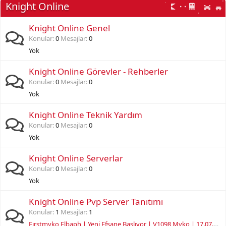
Knight Online
Knight Online Genel
Konular
0
Mesajlar
0
Yok
Knight Online Görevler - Rehberler
Konular
0
Mesajlar
0
Yok
Knight Online Teknik Yardım
Konular
0
Mesajlar
0
Yok
Knight Online Serverlar
Konular
0
Mesajlar
0
Yok
Knight Online Pvp Server Tanıtımı
Konular
1
Mesajlar
1
Fırstmyko Elbaph | Yeni Efsane Başlıyor | V1098 Myko | 17.07.2026 | 21:00 Offi̇ci̇al