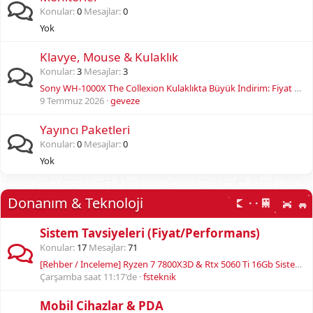
Konular
0
Mesajlar
0
Yok
Klavye, Mouse & Kulaklık
Konular
3
Mesajlar
3
Sony WH-1000X The Collexion Kulaklıkta Büyük İndirim: Fiyat Avantajı Yakalayın!
9 Temmuz 2026
geveze
Yayıncı Paketleri
Konular
0
Mesajlar
0
Yok
Donanım & Teknoloji
Sistem Tavsiyeleri (Fiyat/Performans)
Konular
17
Mesajlar
71
[Rehber / İnceleme] Ryzen 7 7800X3D & Rtx 5060 Ti 16Gb Sistem Toplama
Çarşamba saat 11:17'de
fsteknik
Mobil Cihazlar & PDA