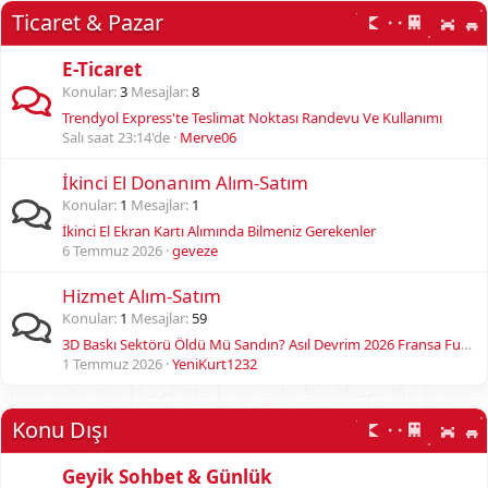
Ticaret & Pazar
E-Ticaret
Konular
3
Mesajlar
8
Trendyol Express'te Teslimat Noktası Randevu Ve Kullanımı
Salı saat 23:14'de
Merve06
İkinci El Donanım Alım-Satım
Konular
1
Mesajlar
1
İkinci El Ekran Kartı Alımında Bilmeniz Gerekenler
6 Temmuz 2026
geveze
Hizmet Alım-Satım
Konular
1
Mesajlar
59
3D Baskı Sektörü Öldü Mü Sandın? Asıl Devrim 2026 Fransa Fuarı'nda Başladı!
1 Temmuz 2026
YeniKurt1232
Konu Dışı
Geyik Sohbet & Günlük