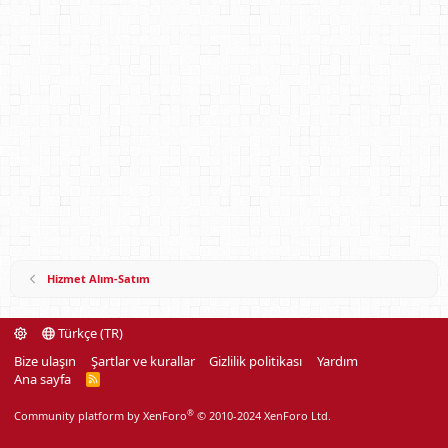
Hizmet Alım-Satım
Türkçe (TR)
Bize ulaşın
Şartlar ve kurallar
Gizlilik politikası
Yardım
Ana sayfa
R
S
S
®
Community platform by XenForo
© 2010-2024 XenForo Ltd.