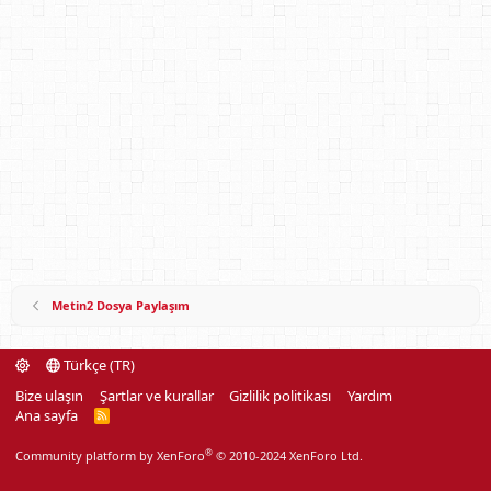
Metin2 Dosya Paylaşım
Türkçe (TR)
Bize ulaşın
Şartlar ve kurallar
Gizlilik politikası
Yardım
Ana sayfa
R
S
S
®
Community platform by XenForo
© 2010-2024 XenForo Ltd.