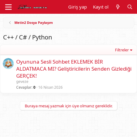
Giriş yap
Kayıt ol
Metin2 Dosya Paylaşım
C++ / C# / Python
Filtreler
Oyununa Sesli Sohbet EKLEMEK BİR
ALDATMACA MI? Geliştiricilerin Senden Gizlediği
GERÇEK!
geveze
Cevaplar
0
16 Nisan 2026
Buraya mesaj yazmak için üye olmanız gereklidir.