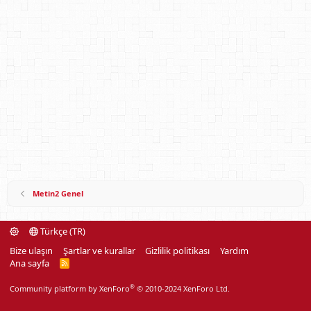
Metin2 Genel
Türkçe (TR)
Bize ulaşın
Şartlar ve kurallar
Gizlilik politikası
Yardım
Ana sayfa
R
S
S
®
Community platform by XenForo
© 2010-2024 XenForo Ltd.