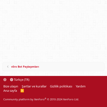
vSro Bot Paylaşımları
Türkçe (TR)
Bize ulaşın
Şartlar ve kurallar
Gizlilik politikası
Yardım
Ana sayfa
R
S
S
®
Community platform by XenForo
© 2010-2024 XenForo Ltd.