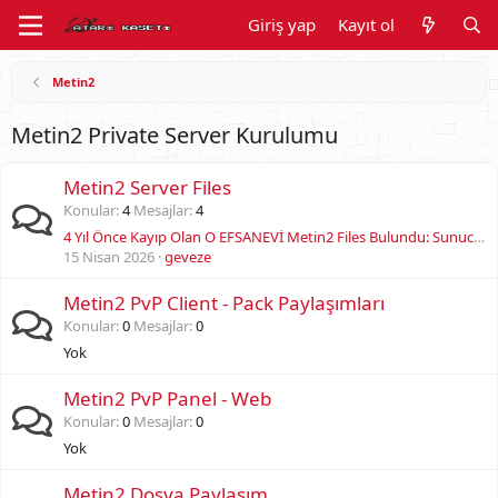
Giriş yap
Kayıt ol
Metin2
Metin2 Private Server Kurulumu
Metin2 Server Files
Konular
4
Mesajlar
4
4 Yıl Önce Kayıp Olan O EFSANEVİ Metin2 Files Bulundu: Sunucunu Tek Gecede Yüceltecek Sır!
15 Nisan 2026
geveze
Metin2 PvP Client - Pack Paylaşımları
Konular
0
Mesajlar
0
Yok
Metin2 PvP Panel - Web
Konular
0
Mesajlar
0
Yok
Metin2 Dosya Paylaşım