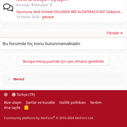
Konular
1
Mesajlar
1
Oyununa Sesli Sohbet EKLEMEK BİR ALDATMACA MI? Geliştiricilerin Senden Gizlediği GERÇEK!
16 Nisan 2026
geveze
Filtreler
Bu forumda hiç konu bulunmamaktadır.
Buraya mesaj yazmak için üye olmanız gereklidir.
Metin2
Türkçe (TR)
Bize ulaşın
Şartlar ve kurallar
Gizlilik politikası
Yardım
Ana sayfa
R
S
S
®
Community platform by XenForo
© 2010-2024 XenForo Ltd.