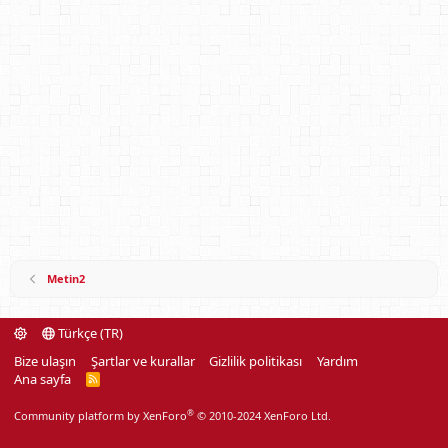
Metin2
Türkçe (TR)
Bize ulaşın
Şartlar ve kurallar
Gizlilik politikası
Yardım
Ana sayfa
R
S
S
®
Community platform by XenForo
© 2010-2024 XenForo Ltd.