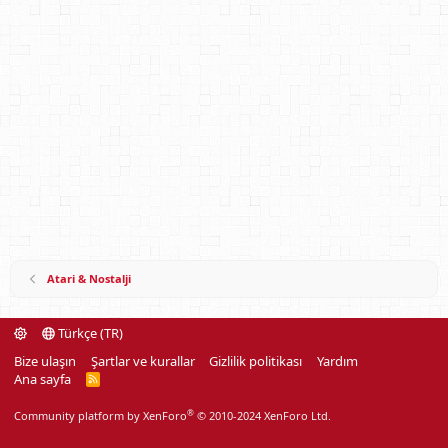
Atari & Nostalji
Türkçe (TR)
Bize ulaşın
Şartlar ve kurallar
Gizlilik politikası
Yardım
Ana sayfa
R
S
S
®
Community platform by XenForo
© 2010-2024 XenForo Ltd.