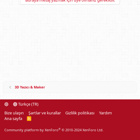
Buraya mesaj yazmak için üye olmanız gereklidir.
3D Yazıcı & Maker
Türkçe (TR)
Bize ulaşın
Şartlar ve kurallar
Gizlilik politikası
Yardım
Ana sayfa
R
S
S
®
Community platform by XenForo
© 2010-2024 XenForo Ltd.