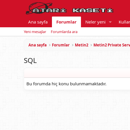
Ana sayfa
Forumlar
Neler yeni
Kullan
Yeni mesajlar
Forumlarda ara
Ana sayfa
Forumlar
Metin2
Metin2 Private Se
SQL
Bu forumda hiç konu bulunmamaktadır.