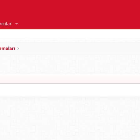
ıcılar
amaları