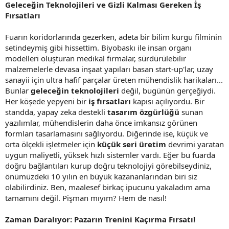
Geleceğin Teknolojileri ve Gizli Kalması Gereken İş
Fırsatları
Fuarın koridorlarında gezerken, adeta bir bilim kurgu filminin
setindeymiş gibi hissettim. Biyobaskı ile insan organı
modelleri oluşturan medikal firmalar, sürdürülebilir
malzemelerle devasa inşaat yapıları basan start-up'lar, uzay
sanayii için ultra hafif parçalar üreten mühendislik harikaları...
Bunlar
geleceğin teknolojileri
değil, bugünün gerçeğiydi.
Her köşede yepyeni bir
iş fırsatları
kapısı açılıyordu. Bir
standda, yapay zeka destekli
tasarım özgürlüğü
sunan
yazılımlar, mühendislerin daha önce imkansız görünen
formları tasarlamasını sağlıyordu. Diğerinde ise, küçük ve
orta ölçekli işletmeler için
küçük seri üretim
devrimi yaratan
uygun maliyetli, yüksek hızlı sistemler vardı. Eğer bu fuarda
doğru bağlantıları kurup doğru teknolojiyi görebilseydiniz,
önümüzdeki 10 yılın en büyük kazananlarından biri siz
olabilirdiniz. Ben, maalesef birkaç ipucunu yakaladım ama
tamamını değil. Pişman mıyım? Hem de nasıl!
Zaman Daralıyor: Pazarın Trenini Kaçırma Fırsatı!