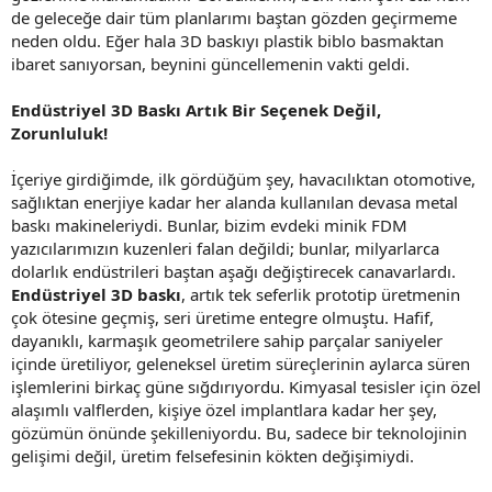
de geleceğe dair tüm planlarımı baştan gözden geçirmeme
neden oldu. Eğer hala 3D baskıyı plastik biblo basmaktan
ibaret sanıyorsan, beynini güncellemenin vakti geldi.
Endüstriyel 3D Baskı Artık Bir Seçenek Değil,
Zorunluluk!
İçeriye girdiğimde, ilk gördüğüm şey, havacılıktan otomotive,
sağlıktan enerjiye kadar her alanda kullanılan devasa metal
baskı makineleriydi. Bunlar, bizim evdeki minik FDM
yazıcılarımızın kuzenleri falan değildi; bunlar, milyarlarca
dolarlık endüstrileri baştan aşağı değiştirecek canavarlardı.
Endüstriyel 3D baskı
, artık tek seferlik prototip üretmenin
çok ötesine geçmiş, seri üretime entegre olmuştu. Hafif,
dayanıklı, karmaşık geometrilere sahip parçalar saniyeler
içinde üretiliyor, geleneksel üretim süreçlerinin aylarca süren
işlemlerini birkaç güne sığdırıyordu. Kimyasal tesisler için özel
alaşımlı valflerden, kişiye özel implantlara kadar her şey,
gözümün önünde şekilleniyordu. Bu, sadece bir teknolojinin
gelişimi değil, üretim felsefesinin kökten değişimiydi.