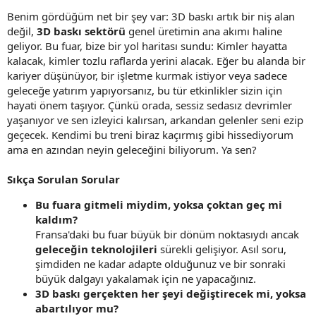
Benim gördüğüm net bir şey var: 3D baskı artık bir niş alan
değil,
3D baskı sektörü
genel üretimin ana akımı haline
geliyor. Bu fuar, bize bir yol haritası sundu: Kimler hayatta
kalacak, kimler tozlu raflarda yerini alacak. Eğer bu alanda bir
kariyer düşünüyor, bir işletme kurmak istiyor veya sadece
geleceğe yatırım yapıyorsanız, bu tür etkinlikler sizin için
hayati önem taşıyor. Çünkü orada, sessiz sedasız devrimler
yaşanıyor ve sen izleyici kalırsan, arkandan gelenler seni ezip
geçecek. Kendimi bu treni biraz kaçırmış gibi hissediyorum
ama en azından neyin geleceğini biliyorum. Ya sen?
Sıkça Sorulan Sorular
Bu fuara gitmeli miydim, yoksa çoktan geç mi
kaldım?
Fransa'daki bu fuar büyük bir dönüm noktasıydı ancak
geleceğin teknolojileri
sürekli gelişiyor. Asıl soru,
şimdiden ne kadar adapte olduğunuz ve bir sonraki
büyük dalgayı yakalamak için ne yapacağınız.
3D baskı gerçekten her şeyi değiştirecek mi, yoksa
abartılıyor mu?