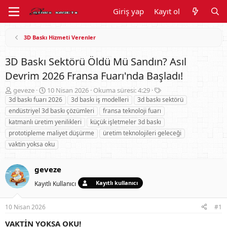
Giriş yap
Kayıt ol
3D Baskı Hizmeti Verenler
3D Baskı Sektörü Öldü Mü Sandın? Asıl
Devrim 2026 Fransa Fuarı'nda Başladı!
K
B
E
geveze
10 Nisan 2026
Okuma süresi: 4:29
o
a
t
3d baskı fuarı 2026
3d baskı iş modelleri
3d baskı sektörü
n
ş
i
endüstriyel 3d baskı çözümleri
fransa teknoloji fuarı
u
l
k
katmanlı üretim yenilikleri
küçük işletmeler 3d baskı
y
a
e
prototipleme maliyet düşürme
üretim teknolojileri geleceği
u
n
t
vaktin yoksa oku
B
g
l
a
ı
e
ş
ç
r
geveze
l
t
a
a
Kayıtlı kullanıcı
Kayıtlı Kullanıcı
t
r
a
i
10 Nisan 2026
#1
n
h
i
VAKTİN YOKSA OKU!