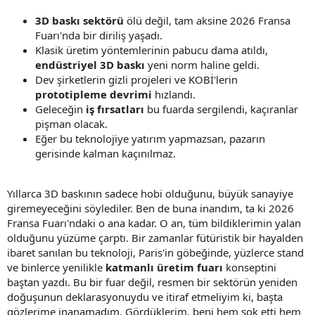
3D baskı sektörü
ölü değil, tam aksine 2026 Fransa
Fuarı'nda bir diriliş yaşadı.
Klasik üretim yöntemlerinin pabucu dama atıldı,
endüstriyel 3D baskı
yeni norm haline geldi.
Dev şirketlerin gizli projeleri ve KOBİ'lerin
prototipleme devrimi
hızlandı.
Geleceğin
iş fırsatları
bu fuarda sergilendi, kaçıranlar
pişman olacak.
Eğer bu teknolojiye yatırım yapmazsan, pazarın
gerisinde kalman kaçınılmaz.
Yıllarca 3D baskının sadece hobi olduğunu, büyük sanayiye
giremeyeceğini söylediler. Ben de buna inandım, ta ki 2026
Fransa Fuarı'ndaki o ana kadar. O an, tüm bildiklerimin yalan
olduğunu yüzüme çarptı. Bir zamanlar fütüristik bir hayalden
ibaret sanılan bu teknoloji, Paris'in göbeğinde, yüzlerce stand
ve binlerce yenilikle
katmanlı üretim fuarı
konseptini
baştan yazdı. Bu bir fuar değil, resmen bir sektörün yeniden
doğuşunun deklarasyonuydu ve itiraf etmeliyim ki, başta
gözlerime inanamadım. Gördüklerim, beni hem şok etti hem