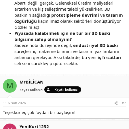
Abartı değil, gerçek. Geleneksel üretim maliyetleri
artarken ve kişiselleştirme talebi yükselirken, 3D
baskının sağladığı
prototipleme devrimi
ve
tasarım
özgürlüğü
kaçınılmaz olarak sektörleri dönüştürüyor.
Gözlerini aç!
Piyasada kalabilmek için ne tür bir 3D baskı
bilgisine sahip olmalıyım?
Sadece hobi düzeyinde değil,
endüstriyel 3D baskı
süreçlerini, malzeme bilimini ve tasarım yazılımlarını
anlaman gerekiyor. Aksi takdirde, bu yeni
iş fırsatları
seli seni sürükleyip götürecektir.
MrBİLİCAN
M
Kayıtlı kullanıcı
Kayıtlı Kullanıcı
11 Nisan 2026
#2
Teşekkürler, çok faydalı bir paylaşım!
YeniKurt1232