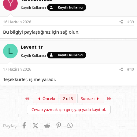
Y
Kayıtlı kullanıcı
Kayıtlı Kullanıcı
16 Haziran 2026
#39
Bu bilgiyi paylaştığınız için sağ olun.
Levent_tr
L
Kayıtlı kullanıcı
Kayıtlı Kullanıcı
17 Haziran 2026
#40
Teşekkürler, işime yaradı.
Birinci
Son
Önceki
2 of 3
Sonraki
Cevap yazmak için giriş yap yada kayıt ol.
Facebook
X (Twitter)
Reddit
Pinterest
WhatsApp
Paylaş: