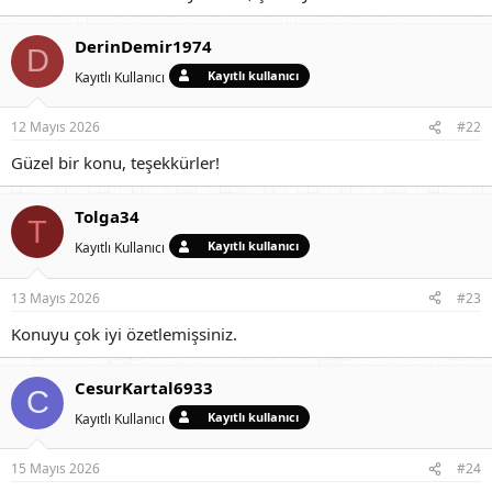
DerinDemir1974
D
Kayıtlı kullanıcı
Kayıtlı Kullanıcı
12 Mayıs 2026
#22
Güzel bir konu, teşekkürler!
Tolga34
T
Kayıtlı kullanıcı
Kayıtlı Kullanıcı
13 Mayıs 2026
#23
Konuyu çok iyi özetlemişsiniz.
CesurKartal6933
C
Kayıtlı kullanıcı
Kayıtlı Kullanıcı
15 Mayıs 2026
#24