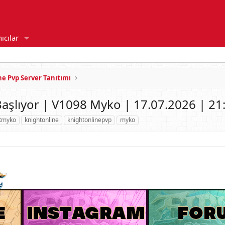
ıcılar
ne Pvp Server Tanıtımı
şlıyor | V1098 Myko | 17.07.2026 | 21:00
stmyko
knightonline
knightonlinepvp
myko