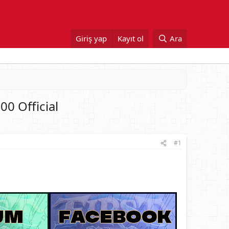
Giriş yap
Kayıt ol
Ara
 Offi̇ci̇al
#1