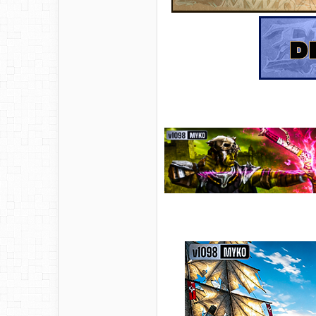
a
i
n
h
i