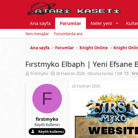
Ana sayfa
Forumlar
Neler yeni
Kullan
Yeni mesajlar
Forumlarda ara
Ana sayfa
Forumlar
Knight Online
Knight Onli
Fırstmyko Elbaph | Yeni Efsane Ba
K
B
E
firstmyko
26 Haziran 2026
Okuma süresi: 1:08
fir
o
a
t
n
ş
i
26 Haziran 2026
u
l
k
F
y
a
e
u
n
t
B
g
l
a
ı
e
ş
ç
r
firstmyko
l
t
Kayıtlı Kullanıcı
a
a
Kayıtlı kullanıcı
t
r