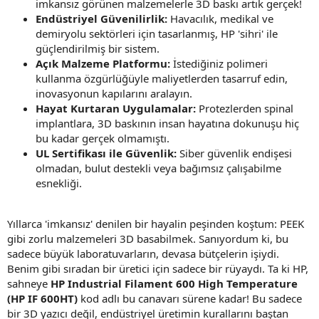
imkansız görünen malzemelerle 3D baskı artık gerçek!
Endüstriyel Güvenilirlik:
Havacılık, medikal ve
demiryolu sektörleri için tasarlanmış, HP 'sihri' ile
güçlendirilmiş bir sistem.
Açık Malzeme Platformu:
İstediğiniz polimeri
kullanma özgürlüğüyle maliyetlerden tasarruf edin,
inovasyonun kapılarını aralayın.
Hayat Kurtaran Uygulamalar:
Protezlerden spinal
implantlara, 3D baskının insan hayatına dokunuşu hiç
bu kadar gerçek olmamıştı.
UL Sertifikası ile Güvenlik:
Siber güvenlik endişesi
olmadan, bulut destekli veya bağımsız çalışabilme
esnekliği.
Yıllarca 'imkansız' denilen bir hayalin peşinden koştum: PEEK
gibi zorlu malzemeleri 3D basabilmek. Sanıyordum ki, bu
sadece büyük laboratuvarların, devasa bütçelerin işiydi.
Benim gibi sıradan bir üretici için sadece bir rüyaydı. Ta ki HP,
sahneye
HP Industrial Filament 600 High Temperature
(HP IF 600HT)
kod adlı bu canavarı sürene kadar! Bu sadece
bir 3D yazıcı değil, endüstriyel üretimin kurallarını baştan