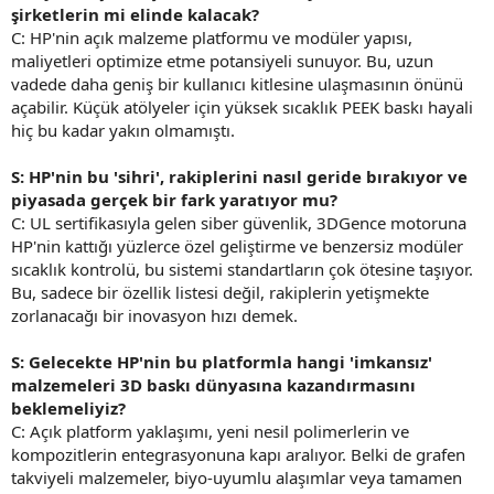
şirketlerin mi elinde kalacak?
C: HP'nin açık malzeme platformu ve modüler yapısı,
maliyetleri optimize etme potansiyeli sunuyor. Bu, uzun
vadede daha geniş bir kullanıcı kitlesine ulaşmasının önünü
açabilir. Küçük atölyeler için yüksek sıcaklık PEEK baskı hayali
hiç bu kadar yakın olmamıştı.
S: HP'nin bu 'sihri', rakiplerini nasıl geride bırakıyor ve
piyasada gerçek bir fark yaratıyor mu?
C: UL sertifikasıyla gelen siber güvenlik, 3DGence motoruna
HP'nin kattığı yüzlerce özel geliştirme ve benzersiz modüler
sıcaklık kontrolü, bu sistemi standartların çok ötesine taşıyor.
Bu, sadece bir özellik listesi değil, rakiplerin yetişmekte
zorlanacağı bir inovasyon hızı demek.
S: Gelecekte HP'nin bu platformla hangi 'imkansız'
malzemeleri 3D baskı dünyasına kazandırmasını
beklemeliyiz?
C: Açık platform yaklaşımı, yeni nesil polimerlerin ve
kompozitlerin entegrasyonuna kapı aralıyor. Belki de grafen
takviyeli malzemeler, biyo-uyumlu alaşımlar veya tamamen