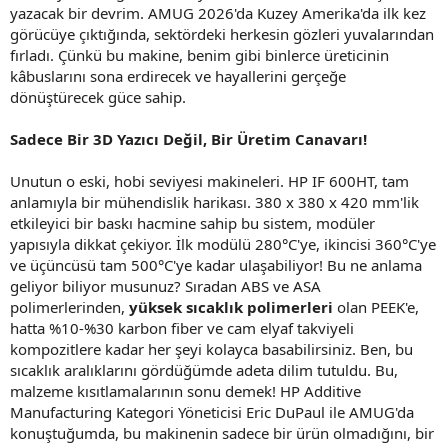
yazacak bir devrim. AMUG 2026'da Kuzey Amerika'da ilk kez
görücüye çıktığında, sektördeki herkesin gözleri yuvalarından
fırladı. Çünkü bu makine, benim gibi binlerce üreticinin
kâbuslarını sona erdirecek ve hayallerini gerçeğe
dönüştürecek güce sahip.
Sadece Bir 3D Yazıcı Değil, Bir Üretim Canavarı!
Unutun o eski, hobi seviyesi makineleri. HP IF 600HT, tam
anlamıyla bir mühendislik harikası. 380 x 380 x 420 mm'lik
etkileyici bir baskı hacmine sahip bu sistem, modüler
yapısıyla dikkat çekiyor. İlk modülü 280°C'ye, ikincisi 360°C'ye
ve üçüncüsü tam 500°C'ye kadar ulaşabiliyor! Bu ne anlama
geliyor biliyor musunuz? Sıradan ABS ve ASA
polimerlerinden,
yüksek sıcaklık polimerleri
olan PEEK'e,
hatta %10-%30 karbon fiber ve cam elyaf takviyeli
kompozitlere kadar her şeyi kolayca basabilirsiniz. Ben, bu
sıcaklık aralıklarını gördüğümde adeta dilim tutuldu. Bu,
malzeme kısıtlamalarının sonu demek! HP Additive
Manufacturing Kategori Yöneticisi Eric DuPaul ile AMUG'da
konuştuğumda, bu makinenin sadece bir ürün olmadığını, bir