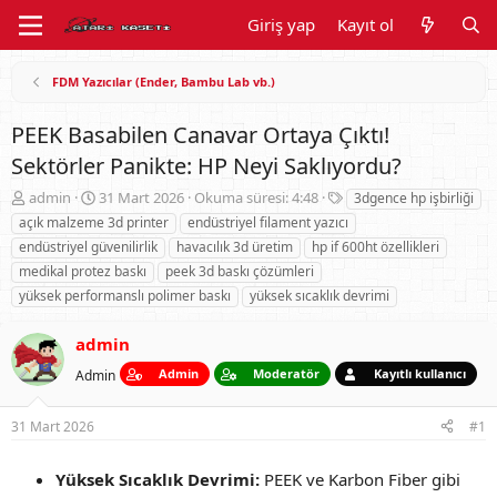
Giriş yap
Kayıt ol
FDM Yazıcılar (Ender, Bambu Lab vb.)
PEEK Basabilen Canavar Ortaya Çıktı!
Sektörler Panikte: HP Neyi Saklıyordu?
K
B
E
admin
31 Mart 2026
Okuma süresi: 4:48
3dgence hp işbirliği
o
a
t
açık malzeme 3d printer
endüstriyel filament yazıcı
n
ş
i
endüstriyel güvenilirlik
havacılık 3d üretim
hp if 600ht özellikleri
u
l
k
medikal protez baskı
peek 3d baskı çözümleri
y
a
e
yüksek performanslı polimer baskı
u
n
yüksek sıcaklık devrimi
t
B
g
l
a
ı
e
admin
ş
ç
r
Admin
Moderatör
Kayıtlı kullanıcı
l
Admin
t
a
a
t
r
31 Mart 2026
#1
a
i
n
h
i
Yüksek Sıcaklık Devrimi:
PEEK ve Karbon Fiber gibi