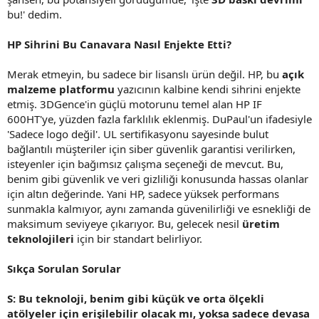
bu!' dedim.
HP Sihrini Bu Canavara Nasıl Enjekte Etti?
Merak etmeyin, bu sadece bir lisanslı ürün değil. HP, bu
açık
malzeme platformu
yazıcının kalbine kendi sihrini enjekte
etmiş. 3DGence'in güçlü motorunu temel alan HP IF
600HT'ye, yüzden fazla farklılık eklenmiş. DuPaul'un ifadesiyle
'Sadece logo değil'. UL sertifikasyonu sayesinde bulut
bağlantılı müşteriler için siber güvenlik garantisi verilirken,
isteyenler için bağımsız çalışma seçeneği de mevcut. Bu,
benim gibi güvenlik ve veri gizliliği konusunda hassas olanlar
için altın değerinde. Yani HP, sadece yüksek performans
sunmakla kalmıyor, aynı zamanda güvenilirliği ve esnekliği de
maksimum seviyeye çıkarıyor. Bu, gelecek nesil
üretim
teknolojileri
için bir standart belirliyor.
Sıkça Sorulan Sorular
S: Bu teknoloji, benim gibi küçük ve orta ölçekli
atölyeler için erişilebilir olacak mı, yoksa sadece devasa