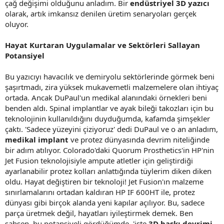
çağ değişimi olduğunu anladım. Bir
endüstriyel 3D yazıcı
olarak, artık imkansız denilen üretim senaryoları gerçek
oluyor.
Hayat Kurtaran Uygulamalar ve Sektörleri Sallayan
Potansiyel
Bu yazıcıyı havacılık ve demiryolu sektörlerinde görmek beni
şaşırtmadı, zira yüksek mukavemetli malzemelere olan ihtiyaç
ortada. Ancak DuPaul'un medikal alanındaki örnekleri beni
benden aldı. Spinal implantlar ve ayak bileği takozları için bu
teknolojinin kullanıldığını duyduğumda, kafamda şimşekler
çaktı. 'Sadece yüzeyini çiziyoruz' dedi DuPaul ve o an anladım,
medikal implant
ve protez dünyasında devrim niteliğinde
bir adım atılıyor. Colorado'daki Quorum Prosthetics'in HP'nin
Jet Fusion teknolojisiyle ampute atletler için geliştirdiği
ayarlanabilir protez kolları anlattığında tüylerim diken diken
oldu. Hayat değiştiren bir teknoloji! Jet Fusion'ın malzeme
sınırlamalarını ortadan kaldıran HP IF 600HT ile, protez
dünyası gibi birçok alanda yeni kapılar açılıyor. Bu, sadece
parça üretmek değil, hayatları iyileştirmek demek. Ben
şahsen, bu potansiyeli gördüğümde, 'işte
3D baskı devrimi