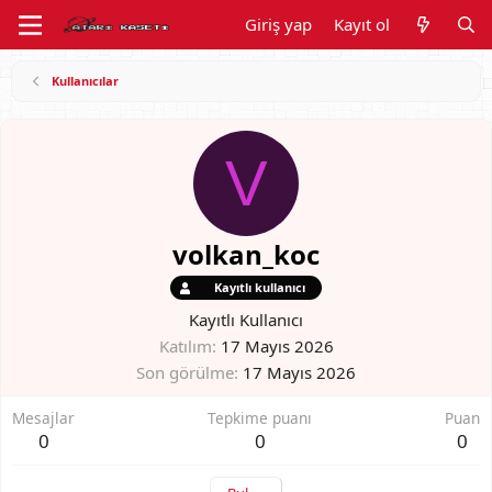
Giriş yap
Kayıt ol
Kullanıcılar
V
volkan_koc
Kayıtlı kullanıcı
Kayıtlı Kullanıcı
Katılım
17 Mayıs 2026
Son görülme
17 Mayıs 2026
Mesajlar
Tepkime puanı
Puan
0
0
0