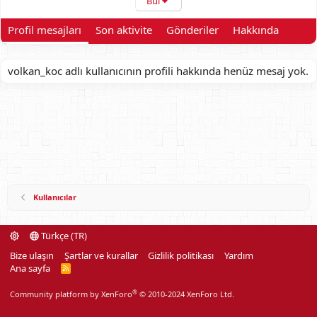
Bul
Profil mesajları
Son aktivite
Gönderiler
Hakkında
volkan_koc adlı kullanıcının profili hakkında henüz mesaj yok.
Kullanıcılar
Türkçe (TR)
Bize ulaşın
Şartlar ve kurallar
Gizlilik politikası
Yardım
Ana sayfa
R
S
S
®
Community platform by XenForo
© 2010-2024 XenForo Ltd.