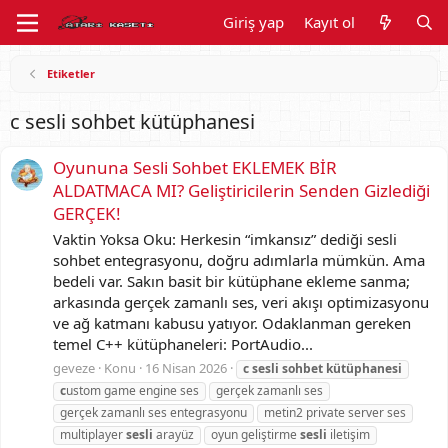
Giriş yap
Kayıt ol
Etiketler
c sesli sohbet kütüphanesi
Oyununa Sesli Sohbet EKLEMEK BİR
ALDATMACA MI? Geliştiricilerin Senden Gizlediği
GERÇEK!
Vaktin Yoksa Oku: Herkesin “imkansız” dediği sesli
sohbet entegrasyonu, doğru adımlarla mümkün. Ama
bedeli var. Sakın basit bir kütüphane ekleme sanma;
arkasında gerçek zamanlı ses, veri akışı optimizasyonu
ve ağ katmanı kabusu yatıyor. Odaklanman gereken
temel C++ kütüphaneleri: PortAudio...
geveze
Konu
16 Nisan 2026
c
sesli
sohbet
kütüphanesi
c
ustom game engine ses
gerçek zamanlı ses
gerçek zamanlı ses entegrasyonu
metin2 private server ses
multiplayer
sesli
arayüz
oyun geliştirme
sesli
iletişim