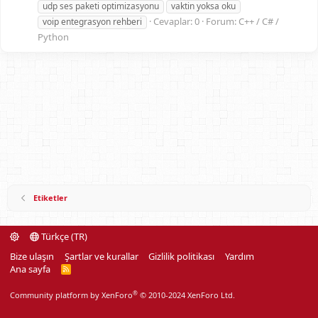
udp ses paketi optimizasyonu
vaktin yoksa oku
Cevaplar: 0
Forum:
C++ / C# /
voip entegrasyon rehberi
Python
Etiketler
Türkçe (TR)
Bize ulaşın
Şartlar ve kurallar
Gizlilik politikası
Yardım
Ana sayfa
R
S
S
®
Community platform by XenForo
© 2010-2024 XenForo Ltd.