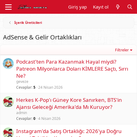
Giriş yap
Kayıt ol
İçerik Üreticileri
AdSense & Gelir Ortaklıkları
Filtreler
Podcast'ten Para Kazanmak Hayal miydi?
Patreon Milyonlarca Doları KİMLERE Saçtı, Sırrı
Ne?
geveze
Cevaplar
5
24 Nisan 2026
Herkes K-Pop'ı Güney Kore Sanırken, BTS'in
Ajansı Geleceği Amerika'da Mı Kuruyor?
admin
Cevaplar
0
4 Nisan 2026
Instagram'da Satış Ortaklığı: 2026'ya Doğru