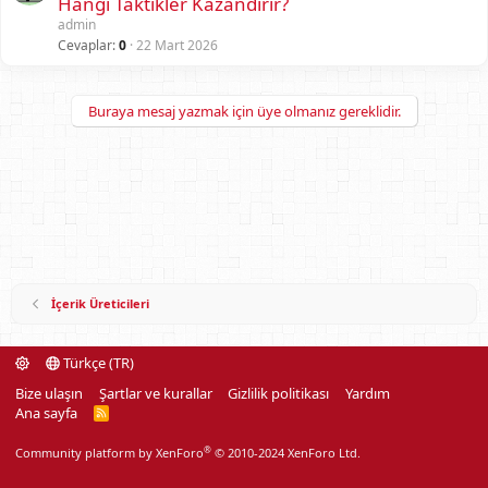
Hangi Taktikler Kazandırır?
admin
Cevaplar
0
22 Mart 2026
Buraya mesaj yazmak için üye olmanız gereklidir.
İçerik Üreticileri
Türkçe (TR)
Bize ulaşın
Şartlar ve kurallar
Gizlilik politikası
Yardım
Ana sayfa
R
S
S
®
Community platform by XenForo
© 2010-2024 XenForo Ltd.