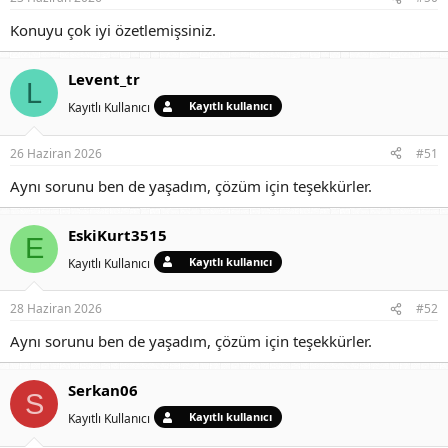
Konuyu çok iyi özetlemişsiniz.
Levent_tr
L
Kayıtlı kullanıcı
Kayıtlı Kullanıcı
26 Haziran 2026
#51
Aynı sorunu ben de yaşadım, çözüm için teşekkürler.
EskiKurt3515
E
Kayıtlı kullanıcı
Kayıtlı Kullanıcı
28 Haziran 2026
#52
Aynı sorunu ben de yaşadım, çözüm için teşekkürler.
Serkan06
S
Kayıtlı kullanıcı
Kayıtlı Kullanıcı