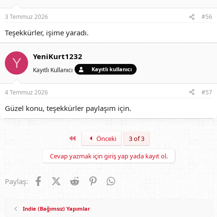
3 Temmuz 2026
#56
Teşekkürler, işime yaradı.
YeniKurt1232
Y
Kayıtlı kullanıcı
Kayıtlı Kullanıcı
4 Temmuz 2026
#57
Güzel konu, teşekkürler paylaşım için.
Birinci
Önceki
3 of 3
Cevap yazmak için giriş yap yada kayıt ol.
Facebook
X (Twitter)
Reddit
Pinterest
WhatsApp
Paylaş:
Indie (Bağımsız) Yapımlar