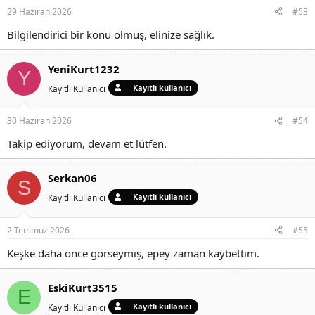
29 Haziran 2026
#53
Bilgilendirici bir konu olmuş, elinize sağlık.
YeniKurt1232
Y
Kayıtlı kullanıcı
Kayıtlı Kullanıcı
30 Haziran 2026
#54
Takip ediyorum, devam et lütfen.
Serkan06
S
Kayıtlı kullanıcı
Kayıtlı Kullanıcı
2 Temmuz 2026
#55
Keşke daha önce görseymiş, epey zaman kaybettim.
EskiKurt3515
E
Kayıtlı kullanıcı
Kayıtlı Kullanıcı