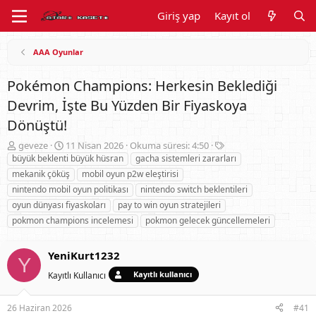
Giriş yap
Kayıt ol
AAA Oyunlar
Pokémon Champions: Herkesin Beklediği
Devrim, İşte Bu Yüzden Bir Fiyaskoya
Dönüştü!
K
B
E
geveze
11 Nisan 2026
Okuma süresi: 4:50
o
a
t
büyük beklenti büyük hüsran
gacha sistemleri zararları
n
ş
i
mekanik çöküş
mobil oyun p2w eleştirisi
u
l
k
nintendo mobil oyun politikası
nintendo switch beklentileri
y
a
e
oyun dünyası fiyaskoları
pay to win oyun stratejileri
u
n
t
pokmon champions incelemesi
B
g
pokmon gelecek güncellemeleri
l
a
ı
e
ş
ç
r
YeniKurt1232
l
t
Y
a
a
Kayıtlı kullanıcı
Kayıtlı Kullanıcı
t
r
a
i
26 Haziran 2026
#41
n
h