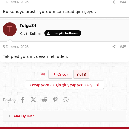
1 Temmuz 2026
#44
Bu konuyu araştırıyordum tam aradığım şeydi.
Tolga34
T
Kayıtlı kullanıcı
Kayıtlı Kullanıcı
5 Temmuz 2026
#45
Takip ediyorum, devam et lütfen.
Birinci
Önceki
3 of 3
Cevap yazmak için giriş yap yada kayıt ol.
Facebook
X (Twitter)
Reddit
Pinterest
WhatsApp
Paylaş:
AAA Oyunlar