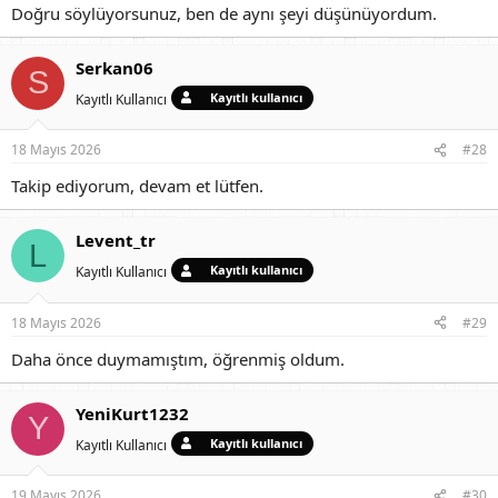
Doğru söylüyorsunuz, ben de aynı şeyi düşünüyordum.
Serkan06
S
Kayıtlı kullanıcı
Kayıtlı Kullanıcı
18 Mayıs 2026
#28
Takip ediyorum, devam et lütfen.
Levent_tr
L
Kayıtlı kullanıcı
Kayıtlı Kullanıcı
18 Mayıs 2026
#29
Daha önce duymamıştım, öğrenmiş oldum.
YeniKurt1232
Y
Kayıtlı kullanıcı
Kayıtlı Kullanıcı
19 Mayıs 2026
#30