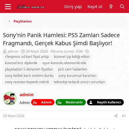
Giriş yap
Kayıt ol
PlayStation
Sony'nin Panik Hamlesi: PS5 Zamları Sadece
Fragmandı, Gerçek Kabus Şimdi Başlıyor!
K
B
E
admin
29 Mart 2026
Okuma süresi: 5:06
o
a
t
cfexpress sd kart fiyat artışı
küresel çip kıtlığı etkisi
n
ş
i
küresel kriz diplerde
oyun konsolu ekonomik etki
u
l
k
playstation 5 donanım fiyatları
ps5 zam haberleri
y
a
e
sony bellek kartı üretimi durdu
sony kurumsal kararları
u
n
t
sony resmen kepenk indirdi
B
g
teknoloji tedarik zinciri sorunları
l
a
ı
e
ş
ç
r
admin
l
t
Admin
Moderatör
Kayıtlı kullanıcı
a
Admin
a
t
r
a
i
29 Mart 2026
#1
n
h
i