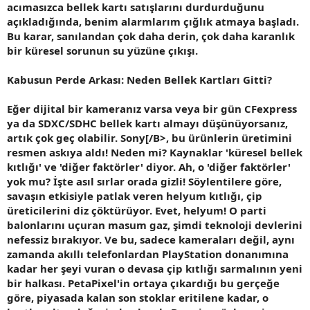
acımasızca bellek kartı satışlarını durdurduğunu
açıkladığında, benim alarmlarım çığlık atmaya başladı.
Bu karar, sanılandan çok daha derin, çok daha karanlık
bir küresel sorunun su yüzüne çıkışı.
Kabusun Perde Arkası: Neden Bellek Kartları Gitti?
Eğer dijital bir kameranız varsa veya bir gün CFexpress
ya da SDXC/SDHC bellek kartı almayı düşünüyorsanız,
artık çok geç olabilir.
Sony[/B>, bu ürünlerin üretimini
resmen askıya aldı! Neden mi? Kaynaklar 'küresel bellek
kıtlığı' ve 'diğer faktörler' diyor. Ah, o 'diğer faktörler'
yok mu? İşte asıl sırlar orada gizli! Söylentilere göre,
savaşın etkisiyle patlak veren helyum kıtlığı, çip
üreticilerini diz çöktürüyor. Evet, helyum! O parti
balonlarını uçuran masum gaz, şimdi teknoloji devlerini
nefessiz bırakıyor. Ve bu, sadece kameraları değil, aynı
zamanda akıllı telefonlardan
PlayStation donanımı
na
kadar her şeyi vuran o devasa
çip kıtlığı
sarmalının yeni
bir halkası. PetaPixel'in ortaya çıkardığı bu gerçeğe
göre, piyasada kalan son stoklar eritilene kadar, o