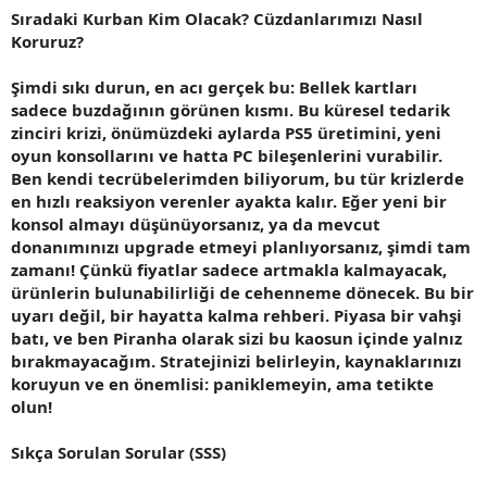
Sıradaki Kurban Kim Olacak? Cüzdanlarımızı Nasıl
Koruruz?
Şimdi sıkı durun, en acı gerçek bu: Bellek kartları
sadece buzdağının görünen kısmı. Bu
küresel tedarik
zinciri
krizi, önümüzdeki aylarda PS5 üretimini, yeni
oyun konsollarını ve hatta PC bileşenlerini vurabilir.
Ben kendi tecrübelerimden biliyorum, bu tür krizlerde
en hızlı reaksiyon verenler ayakta kalır. Eğer yeni bir
konsol almayı düşünüyorsanız, ya da mevcut
donanımınızı upgrade etmeyi planlıyorsanız, şimdi tam
zamanı! Çünkü fiyatlar sadece artmakla kalmayacak,
ürünlerin bulunabilirliği de cehenneme dönecek. Bu bir
uyarı değil, bir hayatta kalma rehberi. Piyasa bir vahşi
batı, ve ben Piranha olarak sizi bu kaosun içinde yalnız
bırakmayacağım. Stratejinizi belirleyin, kaynaklarınızı
koruyun ve en önemlisi: paniklemeyin, ama tetikte
olun!
Sıkça Sorulan Sorular (SSS)