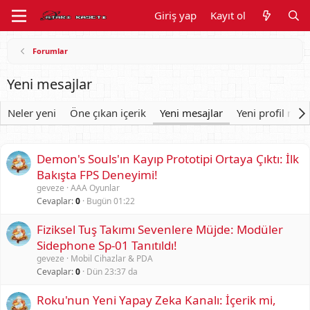
Giriş yap
Kayıt ol
Forumlar
Yeni mesajlar
Neler yeni
Öne çıkan içerik
Yeni mesajlar
Yeni profil mesa
Demon's Souls'ın Kayıp Prototipi Ortaya Çıktı: İlk
Bakışta FPS Deneyimi!
geveze
AAA Oyunlar
Cevaplar
0
Bugün 01:22
Fiziksel Tuş Takımı Sevenlere Müjde: Modüler
Sidephone Sp-01 Tanıtıldı!
geveze
Mobil Cihazlar & PDA
Cevaplar
0
Dün 23:37 da
Roku'nun Yeni Yapay Zeka Kanalı: İçerik mi,