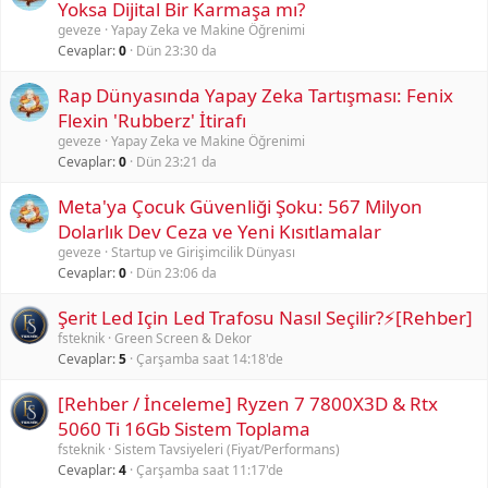
Yoksa Dijital Bir Karmaşa mı?
geveze
Yapay Zeka ve Makine Öğrenimi
Cevaplar
0
Dün 23:30 da
Rap Dünyasında Yapay Zeka Tartışması: Fenix
Flexin 'Rubberz' İtirafı
geveze
Yapay Zeka ve Makine Öğrenimi
Cevaplar
0
Dün 23:21 da
Meta'ya Çocuk Güvenliği Şoku: 567 Milyon
Dolarlık Dev Ceza ve Yeni Kısıtlamalar
geveze
Startup ve Girişimcilik Dünyası
Cevaplar
0
Dün 23:06 da
Şerit Led Için Led Trafosu Nasıl Seçilir?⚡[Rehber]
fsteknik
Green Screen & Dekor
Cevaplar
5
Çarşamba saat 14:18'de
[Rehber / İnceleme] Ryzen 7 7800X3D & Rtx
5060 Ti 16Gb Sistem Toplama
fsteknik
Sistem Tavsiyeleri (Fiyat/Performans)
Cevaplar
4
Çarşamba saat 11:17'de