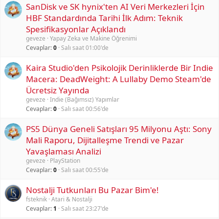
SanDisk ve SK hynix'ten AI Veri Merkezleri İçin
HBF Standardında Tarihi İlk Adım: Teknik
Spesifikasyonlar Açıklandı
geveze
Yapay Zeka ve Makine Öğrenimi
Cevaplar
0
Salı saat 01:00'de
Kaira Studio'den Psikolojik Derinliklerde Bir Indie
Macera: DeadWeight: A Lullaby Demo Steam'de
Ücretsiz Yayında
geveze
Indie (Bağımsız) Yapımlar
Cevaplar
0
Salı saat 00:56'de
PS5 Dünya Geneli Satışları 95 Milyonu Aştı: Sony
Mali Raporu, Dijitalleşme Trendi ve Pazar
Yavaşlaması Analizi
geveze
PlayStation
Cevaplar
0
Salı saat 00:55'de
Nostalji Tutkunları Bu Pazar Bim'e!
fsteknik
Atari & Nostalji
Cevaplar
1
Salı saat 23:27'de